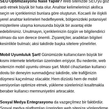
SEO Optimizasyonu Nasıl Yapılır?
Web sitenizde SEO'yu göz
ardı etmek büyük bir hata olur. Anahtar kelimelerinizi akıllıca
seçin ve içeriklerinizi bunlara göre oluşturun. Kocaeli ile ilişkili
yerel anahtar kelimeleri hedefleyerek, bölgenizdeki potansiyel
müşterilere ulaşma konusunda büyük bir avantaj elde
edebilirsiniz. Unutmayın, içeriklerinizin özgün ve bilgilendirici
olması da son derece önemli. Ziyaretçiler, aradıkları bilgileri
kesinlikle bulmalı; aksi takdirde başka sitelere yönelirler.
Mobil Uyumluluk Şart!
Günümüzde kullanıcıların büyük bir
kısmı internete telefonları üzerinden erişiyor. Bu nedenle, web
sitenizin mobil uyumlu olması şart. Mobil cihazlardan kullanıcı
dostu bir deneyim sunmadığınız takdirde, site trafiğinizin
düşmesi kaçınılmaz olacaktır. Hem dizüstü hem de mobil
versiyonları optimize etmek, yükleme sürelerinizi kısaltmakla
beraber kullanıcı memnuniyetini artıracaktır.
Sosyal Medya Entegrasyonu
da vazgeçilmez bir faktördür.
Sosyal medya platformları üzerinden web sitenize yönlendirme