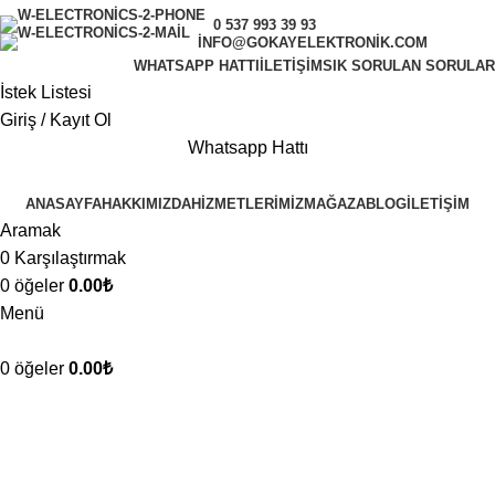
0 537 993 39 93
INFO@GOKAYELEKTRONIK.COM
WHATSAPP HATTI
İLETIŞIM
SIK SORULAN SORULAR
İstek Listesi
Giriş / Kayıt Ol
Whatsapp Hattı
ANASAYFA
HAKKIMIZDA
HIZMETLERIMIZ
MAĞAZA
BLOG
İLETIŞIM
Aramak
0
Karşılaştırmak
0
öğeler
0.00
₺
Menü
0
öğeler
0.00
₺
Blog
Anasayfa
Bilgilendirici
BILGILENDIRICI