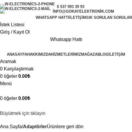
0 537 993 39 93
INFO@GOKAYELEKTRONIK.COM
WHATSAPP HATTI
İLETIŞIM
SIK SORULAN SORULAR
İstek Listesi
Giriş / Kayıt Ol
Whatsapp Hattı
ANASAYFA
HAKKIMIZDA
HIZMETLERIMIZ
MAĞAZA
BLOG
İLETIŞIM
Aramak
0
Karşılaştırmak
0
öğeler
0.00
₺
Menü
0
öğeler
0.00
₺
Büyütmek için tıklayın
Ana Sayfa
Adaptörler
Ürünlere geri dön