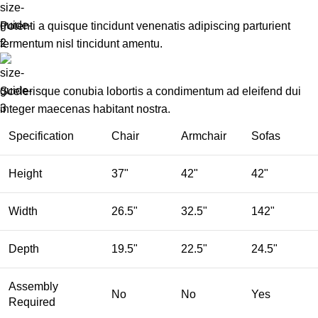
Potenti a quisque tincidunt venenatis adipiscing parturient
fermentum nisl tincidunt
amentu
.
Scelerisque conubia lobortis a condimentum ad eleifend dui
integer maecenas habitant nostra.
Specification
Chair
Armchair
Sofas
Height
37"
42"
42"
Width
26.5"
32.5"
142"
Depth
19.5"
22.5"
24.5"
Assembly
No
No
Yes
Required