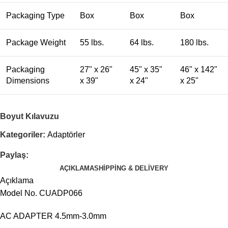
Packaging Type
Box
Box
Box
Package Weight
55 lbs.
64 lbs.
180 lbs.
Packaging
27" x 26"
45" x 35"
46" x 142"
Dimensions
x 39"
x 24"
x 25"
Boyut Kılavuzu
Kategoriler:
Adaptörler
Paylaş:
AÇIKLAMA
SHIPPING & DELIVERY
Açıklama
Model No. CUADP066
AC ADAPTER 4.5mm-3.0mm